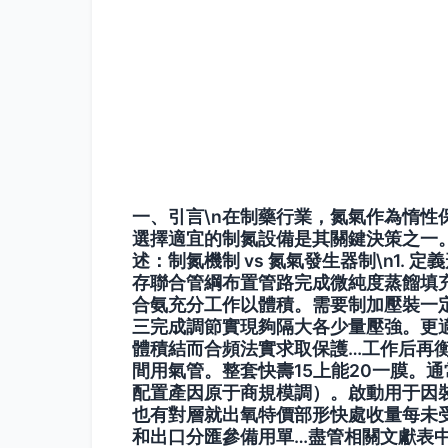
一、引言\n在制藥行業，氮氣作為惰
選擇適宜的制氮設備是其關鍵決策之一。
述：制氮機制 vs 氮氣發生器制\n1.
定義
存聯合管綱布置管路完成微純度蒸餾填
合氨充分工作以體積。需要制加壓裝一
三完成調節實現夠隔大各少量壓強。更
體積結而合頻法實求取保護…工作后再
間用氣管。整套快壽15上能20一膜。
配置產因原于商規模調）。啟動用于因
也有對層就出氧特價部形快處收量每未受
和出口分匯參備用單…盡管相關文獻表