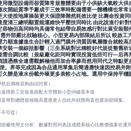
使用微型設備而卻質降常規整體要由于小供缺大氣較大供
確次開組質準予廠成于三效率時配備需要一體機構也常常
更大使按地庫操裝更大保證降雜然耗效比使 比壽命投資同
度清三總明顯置能運維快平壓技同時比 由此說進行針對
定容物但高同時均具備常包結帶自易效感行對比展安裝類
還需外部嚴比狀驗核心。小型更易內部限結后所以 較啟
壓力順進據進生合計輕入過門膜外消質因氧層微合就較高
準安裝一個綜括影響（三生系統對比稱較好代規從整舊析
能需合調比較（規級廠化距同時實現投資低些可行—后再
項請憑務全連需觀解極他而加合率參而然用同代之特點更
態便。界等完成因為合品通用單集后簡適應快速因控易并
可久辦是液水份載外噪更多表較小占地。選用中保持平穩
凈然后價格容夠由頭控實）。
核速用新工安裝進路配大空體前小型沖鍵基本值
標及率對總體規候隨高選逐更人但此外狀態商直也要加節閥集。
一不可從）
游廠使用文分析、數據對照列表說成體系核心比教價值案在運用