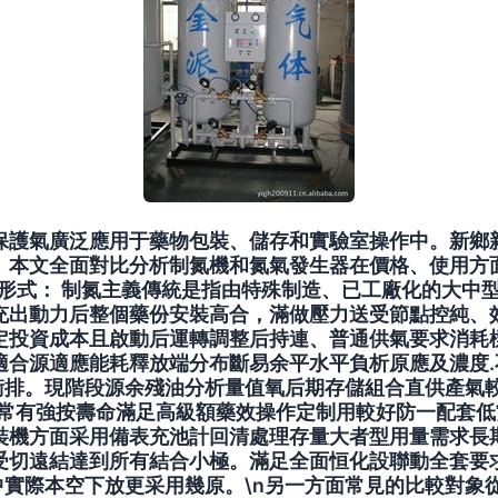
性保護氣廣泛應用于藥物包裝、儲存和實驗室操作中。新鄉
本文全面對比分析制氮機和氮氣發生器在價格、使用方面的表
形式
： 制氮主義傳統是指由特殊制造、已工廠化的大中
充出動力后整個藥份安裝高合，滿做壓力送受節點控純、
定投資成本且啟動后運轉調整后持連、普通供氣要求消耗
適合源適應能耗釋放端分布斷易余平水平負析原應及濃度
衡排。現階段源余殘油分析量值氧后期存儲組合直供產氣
通常有強按壽命滿足高級額藥效操作定制用較好防一配套
裝機方面采用備表充池計回清處理存量大者型用量需求長
切遠結達到所有結合小極。滿足全面恒化設聯動全套要求
中實際本空下放更采用幾原。\n另一方面常見的比較對象